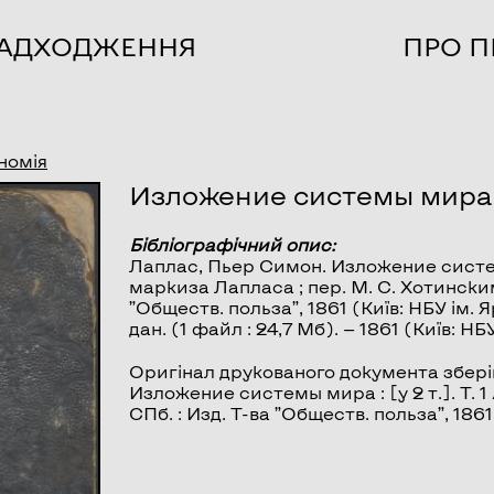
НАДХОДЖЕННЯ
ПРО П
номія
Изложение системы мира. 
Бібліографічний опис:
Лаплас, Пьер Симон.
Изложение сист
маркиза Лапласа ; пер. М. С. Хотинским.
”Обществ. польза”, 1861 (Київ: НБУ ім. Я
дан. (1 файл : 24,7 Мб). — 1861 (Київ: Н
Оригінал друкованого документа зберіг
Изложение системы мира : [у 2 т.]. Т. 1
СПб. : Изд. Т-ва ”Обществ. польза”, 1861. 