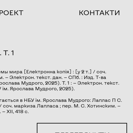
РОЕКТ
КОНТАКТИ
Т. 1
емы мира
[Електронна копія] : [у 2 т.] / соч.
 — Электрон. текст. дан. — СПб. : Изд. Т-ва
рослава Мудрого, 2025). Т. 1 : — Электрон. текст.
БУ ім. Ярослава Мудрого, 2025).
ається в НБУ ім. Ярослава Мудрого: Лаплас П С.
 / соч. маркиза Лапласа ; пер. М. С. Хотинским. —
— XII, 418 с.