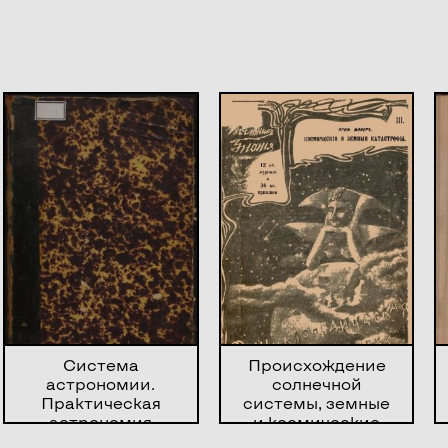
Система
Происхождение
астрономии.
солнечной
Практическая
системы, земные
астрономия
и космические
катастрофы