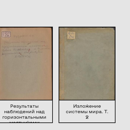
Результаты
Изложение
наблюдений над
системы мира. Т.
горизонтальными
2
маятниками
Rebeur-