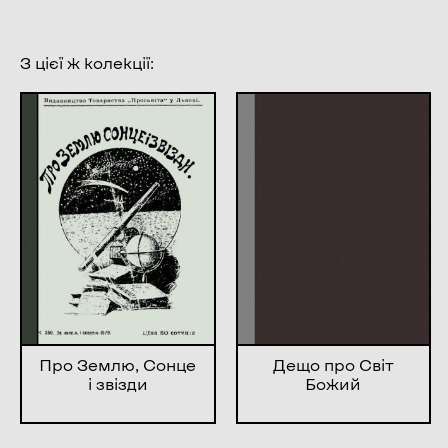
З цієї ж колекції:
Про Землю, Сонце
Дещо про Світ
і звізди
Божий