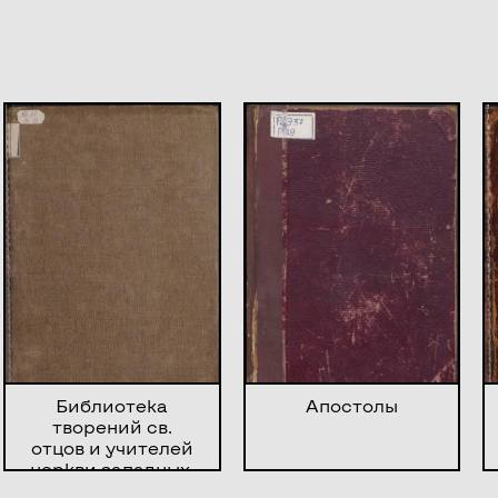
Библиотека
Апостолы
творений св.
отцов и учителей
церкви западных.
Творения Кв. Септ.