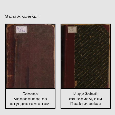
З цієї ж колекції:
Беседа
Индийский
миссионера со
факиризм, или
штундистом о том,
Практическая
что весьма
школа
большое различие
упражнений для