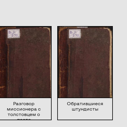
Разговор
Обратившиеся
миссионера с
штундисты
толстовцем о
посте