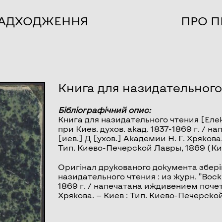
НАДХОДЖЕННЯ
ПРО П
Книга для назидательного
Бібліографічний опис:
Книга для назидательного чтения
[Елек
при Киев. духов. акад. 1837-1869 г. /
[иев.] Д [ухов.] Академии Н. Г. Хрякова.
Тип. Киево-Печерской Лавры, 1869 (Киї
Оригінал друкованого документа зберіг
назидательного чтения : из журн. ”Воскр
1869 г. / напечатана иждивением почет
Хрякова. — Киев : Тип. Киево-Печерской 