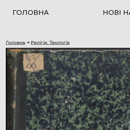
ГОЛОВНА
НОВІ 
Головна
→
Релігія. Теологія