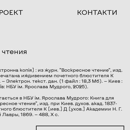
РОЕКТ
КОНТАКТИ
 чтения
тронна копія] : из журн. ”Воскресное чтение”, изд.
 напечатана иждивением почетного блюстителя К
 — Электрон. текст. дан. (1 файл : 18,3 Мб). — Киев :
в: НБУ ім. Ярослава Мудрого, 2025).
ається в НБУ ім. Ярослава Мудрого: Книга для
есное чтение”, изд. при Киев. духов. акад. 1837-
ного блюстителя К [иев.] Д [ухов.] Академии Н. Г.
Лавры, 1869. — 488, X с.