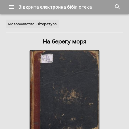
Відкрита електронна бібіліотека
Мовознавство. Література
На берегу моря