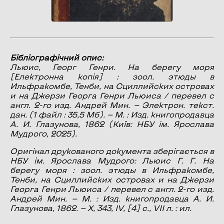
Бібліографічний опис:
Льюис, Георг Генри.
На берегу моря
[Електронна копія] : зоол. этюды в
Ильфракомбе, Тенби, на Сциллийских островах
и на Джерзи Георга Генри Льюиса / перевел с
англ. 2-го изд. Андрей Мин. — Электрон. текст.
дан. (1 файл : 35,5 Мб). — М. : Изд. книгопродавца
А. И. Глазунова, 1862 (Київ: НБУ ім. Ярослава
Мудрого, 2025).
Оригінал друкованого документа зберігається в
НБУ ім. Ярослава Мудрого: Льюис Г. Г. На
берегу моря : зоол. этюды в Ильфракомбе,
Тенби, на Сциллийских островах и на Джерзи
Георга Генри Льюиса / перевел с англ. 2-го изд.
Андрей Мин. — М. : Изд. книгопродавца А. И.
Глазунова, 1862. — X, 343, IV, [4] с., VII л. : ил.