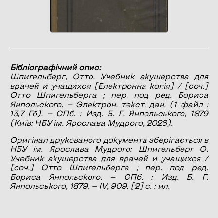
Бібліографічний опис:
Шпигельберг, Отто.
Учебник акушерства для
врачей и учащихся
[Електронна копія] / [соч.]
Отто Шпигельберга ; пер. под ред. Бориса
Янпольского. — Электрон. текст. дан. (1 файл :
13,7 Гб). — СПб. : Изд. Б. Г. Янпольського, 1879
(Київ: НБУ ім. Ярослава Мудрого, 2026).
Оригінал друкованого документа зберігається в
НБУ ім. Ярослава Мудрого: Шпигельберг О.
Учебник акушерства для врачей и учащихся /
[соч.] Отто Шпигельберга ; пер. под ред.
Бориса Янпольского. — СПб. : Изд. Б. Г.
Янпольського, 1879. — IV, 909, [2] с. : ил.