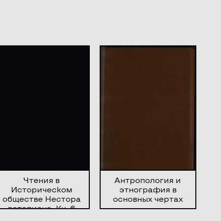
Чтения в
Антропология и
Историческом
этнография в
обществе Нестора
основных чертах
летописца. Кн. 6