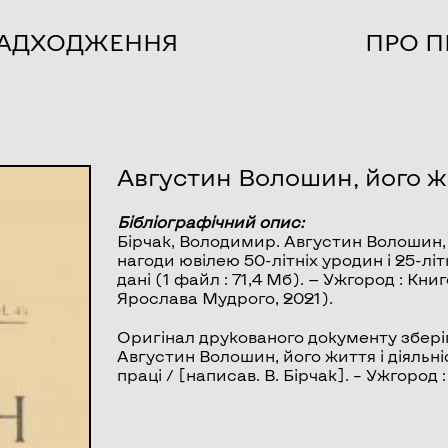
НАДХОДЖЕННЯ
ПРО П
Августин Волошин, його жи
Бібліографічний опис:
Бірчак, Володимир.
Августин Волошин, 
нагоди ювілею 50-літніх уродин і 25-літн
дані (1 файл : 71,4 Мб). — Ужгород : Книг
Ярослава Мудрого, 2021).
Оригінал друкованого документу зберіг
Августин Волошин, його життя і діяльніс
праці / [написав. В. Бірчак]. – Ужгород :