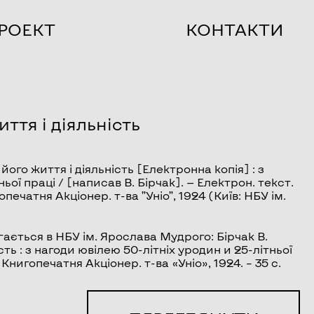
РОЕКТ
КОНТАКТИ
ття і діяльність
його життя і діяльність
[Електронна копія] : з
ьої праці / [написав В. Бірчак]. — Електрон. текст.
опечатня Акціонер. т-ва ”Уніо”, 1924 (Київ: НБУ ім.
ається в НБУ ім. Ярослава Мудрого: Бірчак В.
ть : з нагоди ювілею 50-літніх уродин и 25-літньої
 Книгопечатня Акціонер. т-ва «Уніо», 1924. – 35 с.