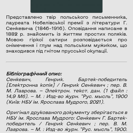
Представлено твір польського письменника,
лауреата Нобелівської премії з літератури Г.
Сенкевича (1846–1916). Оповідання написане в
1882 р. знайомить із життям простих поляків.
Мовою гіркої сатири розповідається про
онімечення і глум над польським мужиком, що
знаходився під гнітом прусської окупації.
Бібліографічний опис:
Сенкевич, Генрик.
Бартек-победитель
[Електронна копія] / Генрик Сенкевич ; пер. В.
М. Лаврова. — Электрон. текст. дан. (1 файл :
14,9 Мб). — М. : Изд-во журн. ”Рус. мысль”, 1900
(Київ: НБУ ім. Ярослава Мудрого, 2021).
Оригінал друкованого документу зберігається в
НБУ ім. Ярослава Мудрого: Сенкевич Г. Бартек-
победитель / Генрик Сенкевич ; пер. В. М.
Лаврова. — М. : Изд-во журн. ”Рус. мысль”, 1900.