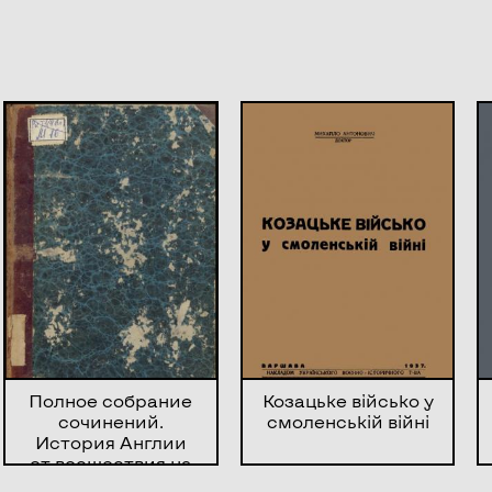
Полное собрание
Козацьке військо у
сочинений.
смоленській війні
История Англии
от восшествия на
престол Иакова II