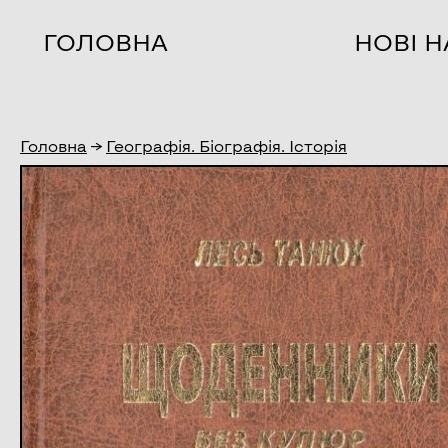
ГОЛОВНА
НОВІ 
Головна
→
Географія. Біографія. Історія