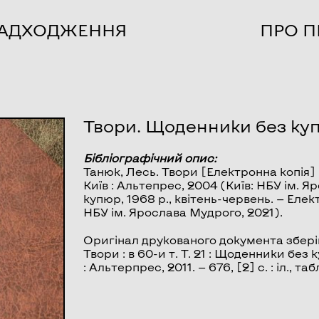
НАДХОДЖЕННЯ
ПРО П
Твори. Щоденники без купю
Бібліографічний опис:
Танюк, Лесь.
Твори
[Електронна копія] :
Київ : Альтепрес, 2004 (Київ: НБУ ім. Яр
купюр, 1968 р., квітень-червень
. — Елек
НБУ ім. Ярослава Мудрого, 2021).
Оригінал друкованого документа зберіг
Твори : в 60-и т. Т. 21 : Щоденники без 
: Альтерпрес, 2011. — 676, [2] с. : іл., таб