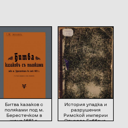
Битва казаков с
История упадка и
поляками под м.
разрушения
Берестечком в
Римской империи
июне 1651 г.
Эдуарда Гиббона.
Ч. 3