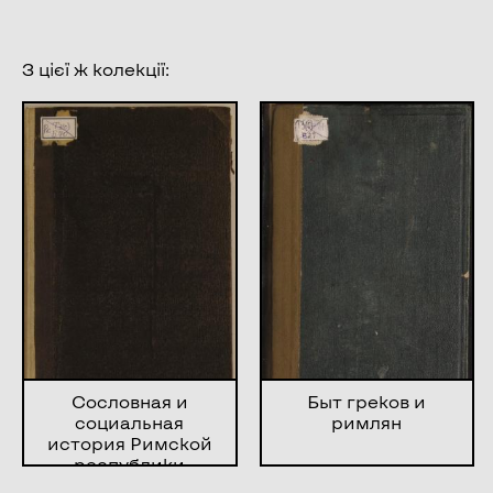
З цієї ж колекції:
Сословная и
Быт греков и
социальная
римлян
история Римской
республики