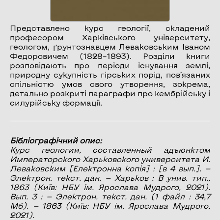
Представлено курс геології, складений
професором Харківського університету,
геологом, ґрунтознавцем Леваковським Іваном
Федоровичем (1828–1893). Розділи книги
розповідають про періоди існування землі,
природну сукупність гірських порід, пов’язаних
спільністю умов свого утворення, зокрема,
детально розкриті параграфи про кембрійську і
силурійську формації.
Бібліографічний опис:
Курс геологии, составленный адъюнктом
Императорского Харьковского университета И.
Леваковским
[Електронна копія] : [в 4 вып.]. —
Электрон. текст. дан. — Харьков : В унив. тип.,
1863 (Київ: НБУ ім. Ярослава Мудрого, 2021).
Вып. 3 : — Электрон. текст. дан. (1 файл : 34,7
Мб). — 1863 (Київ: НБУ ім. Ярослава Мудрого,
2021).