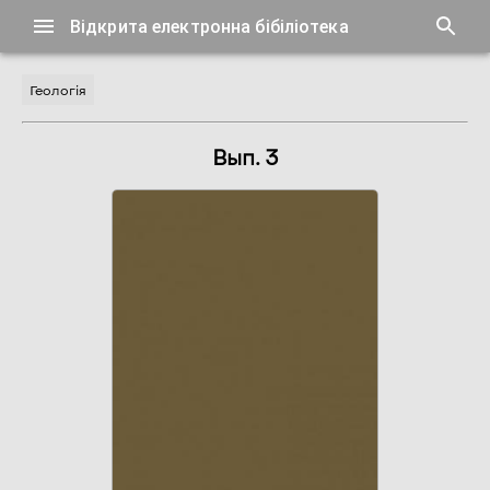
Відкрита електронна бібіліотека
Геологія
Вып. 3