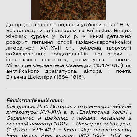
До представленого видання увійшли лекції Н. К.
Бокардова, читані автором на Київських Вищих
жіночих курсах у 1912 р. У книзі детально
розкриті питання історії західно-європейської
літератури XVI-XVII ст., зокрема творчості
найяскравіших представників цієї епохи –
іспанського новеліста, драматурга і поета
Мігеля де Сервантеса Сааведри (1547–1616) та
англійського драматурга, актора і поета
Вільяма Шекспіра (1564–1616).
Бібліографічний опис:
Бокадоров, Н. К.
История западно-европейской
литературы XVI-XVII в. в.
[Електронна копія] :
Сервантес и Шекспир : лекции, читанные в
осенний семестр 1912 г. — Электрон. текст. дан.
(1 файл : 2,62 Мб). — Киев : Изд. слушательниц
Кіев. Высш. жен. курсов, 1913 (Київ: НБУ ім.