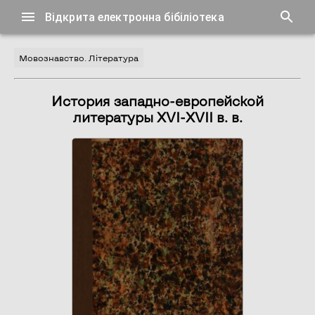
Відкрита електронна бібіліотека
Мовознавство. Література
История западно-европейской
литературы XVI-XVII в. в.