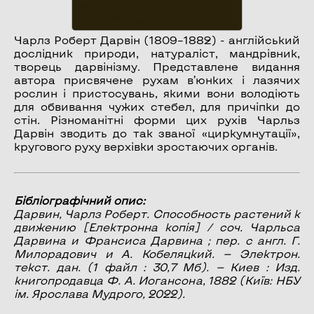
Чарлз Роберт Дарвін (1809–1882) - англійський
дослідник природи, натураліст, мандрівник,
творець дарвінізму. Представлене видання
автора присвячене рухам в’юнких і лазячих
рослин і пристосувань, якими вони володіють
для обвивання чужих стебел, для причіпки до
стін. Різноманітні форми цих рухів Чарльз
Дарвін зводить до так званої «циркумнутації»,
кругового руху верхівки зростаючих органів.
Бібліографічний опис:
Дарвин, Чарлз Роберт.
Способность растений к
движению
[Електронна копія] / соч. Чарльса
Дарвина и Франсиса Дарвина ; пер. с англ. Г.
Милорадович и А. Кобеляцкий. — Электрон.
текст. дан. (1 файл : 30,7 Мб). — Киев : Изд.
книгопродавца Ф. А. Иогансона, 1882 (Київ: НБУ
ім. Ярослава Мудрого, 2022).