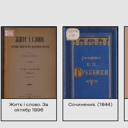
Житє і слово. За
Сочинения. (1844)
октябр 1896