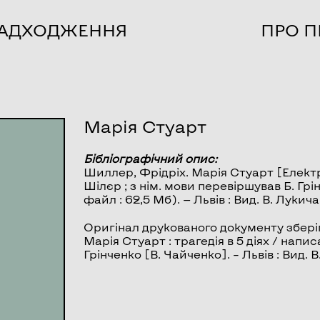
НАДХОДЖЕННЯ
ПРО П
Марія Стуарт
Бібліографічний опис:
Шиллер, Фрідріх.
Марія Стуарт
[Електр
Шілєр ; з нім. мови перевіршував Б. Грін
файл : 62,5 Мб). — Львів : Вид. В. Лукич
Оригінал друкованого документу збері
Марія Стуарт : трагедія в 5 діях / напи
Грінченко [В. Чайченко]. – Львів : Вид. В