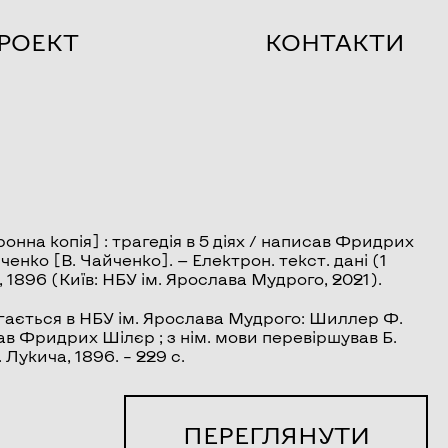
РОЕКТ
КОНТАКТИ
онна копія] : трагедія в 5 діях / написав Фридрих
ченко [В. Чайченко]. — Електрон. текст. дані (1
а, 1896 (Київ: НБУ ім. Ярослава Мудрого, 2021).
гається в НБУ ім. Ярослава Мудрого: Шиллер Ф.
сав Фридрих Шілєр ; з нім. мови перевіршував Б.
. Лукича, 1896. – 229 с.
ПЕРЕГЛЯНУТИ