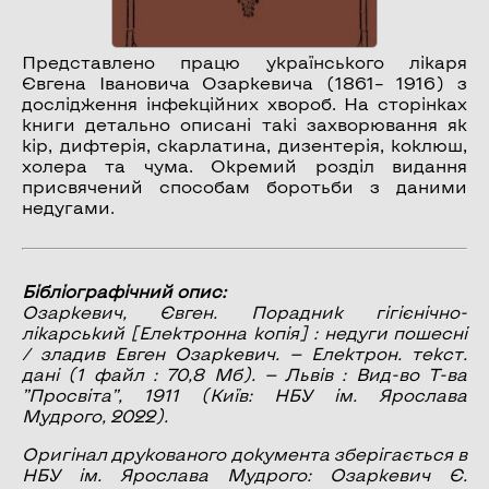
Представлено працю українського лікаря
Євгена Івановича Озаркевича (1861– 1916) з
дослідження інфекційних хвороб. На сторінках
книги детально описані такі захворювання як
кір, дифтерія, скарлатина, дизентерія, коклюш,
холера та чума. Окремий розділ видання
присвячений способам боротьби з даними
недугами.
Бібліографічний опис:
Озаркевич, Євген.
Порадник гігієнічно-
лікарський
[Електронна копія] : недуги пошесні
/ зладив Евген Озаркевич. — Електрон. текст.
дані (1 файл : 70,8 Мб). — Львів : Вид-во Т-ва
”Просвіта”, 1911 (Київ: НБУ ім. Ярослава
Мудрого, 2022).
Оригінал друкованого документа зберігається в
НБУ ім. Ярослава Мудрого: Озаркевич Є.