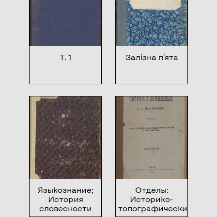
Т. 1
Залізна п’ята
Языкознание;
Отделы:
История
Историко-
словесности
топографический,