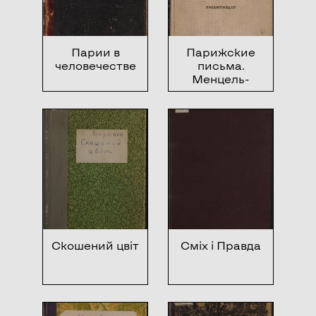
Парии в
Парижские
человечестве
письма.
Менцель-
французоед
Скошений цвіт
Сміх і Правда