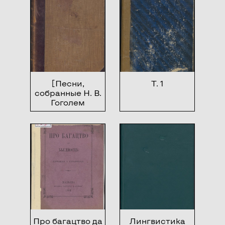
портр. и факс.,
худож. прил.
[Песни,
Т. 1
собранные Н. В.
Гоголем
Про багацтво да
Лингвистика