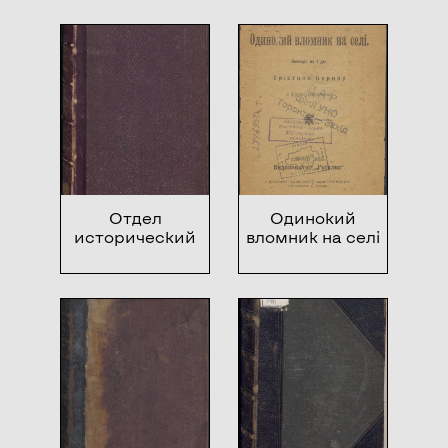
археологический
и
этнографический
Отдел
Одинокий
исторический
вломник на селі