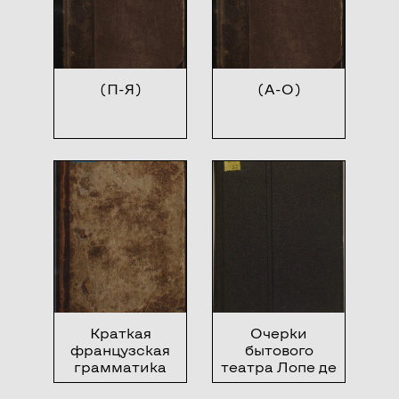
(П-Я)
(А-О)
Краткая
Очерки
французская
бытового
грамматика
театра Лопе де
Веги