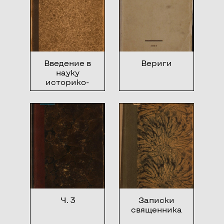
Введение в
Вериги
науку
историко-
литературного
изучения
Ч. 3
Записки
священника