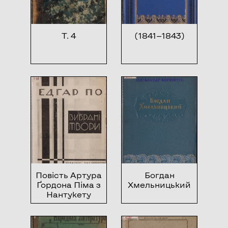
Т. 4
(1841—1843)
Повість Артура
Богдан
Ґордона Піма з
Хмельницький
Нантукету