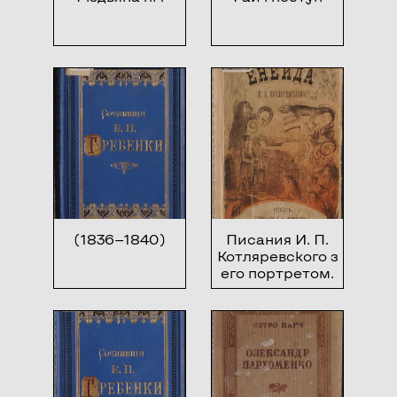
(1836—1840)
Писания И. П.
Котляревского з
его портретом.
Вергилиева
Енеида