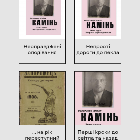
Несправджені
Непрості
сподівання
дороги до пекла
… на рік
Перші кроки до
переступний
світла та назад