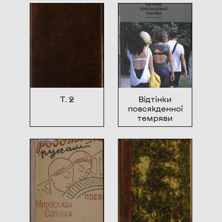
Т. 2
Відтінки
повсякденної
темряви