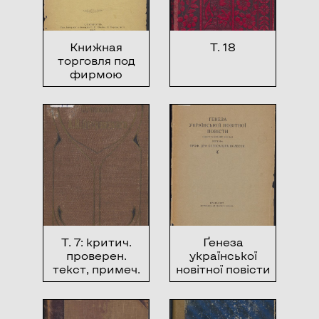
Книжная
Т. 18
торговля под
фирмою
”Букинист”
Василия
Ивановича
Клочкова
Т. 7: критич.
Ґенеза
проверен.
української
текст, примеч.
новітної повісти
варианты,
биография,
автора, его