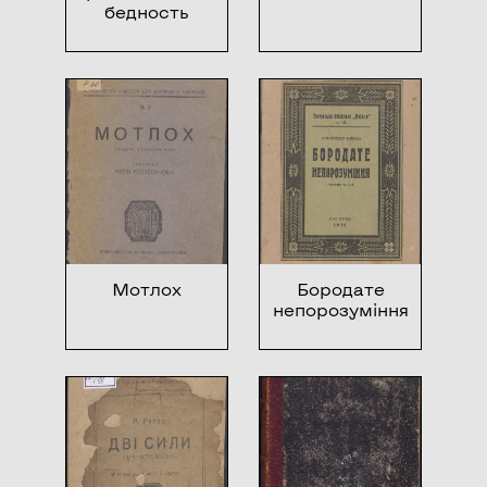
бедность
Мотлох
Бородате
непорозуміння