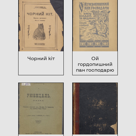
Чорний кіт
Ой
гордопишний
пан господарю