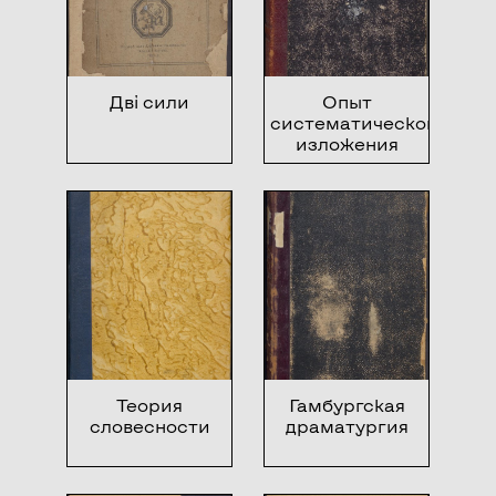
Дві сили
Опыт
систематического
изложения
теории
словесности
Теория
Гамбургская
словесности
драматургия