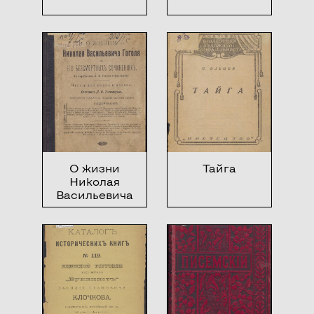
О жизни
Тайга
Николая
Васильевича
Гоголя и его
бессмертных
сочинениях