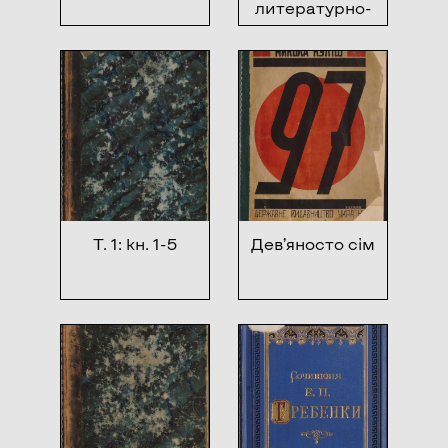
литературно-
артистического
общества за
1902 год
Т. 1: кн. 1-5
Дев’яносто сім