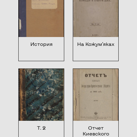
История
На Кожум’яках
Т. 2
Отчет
Киевского