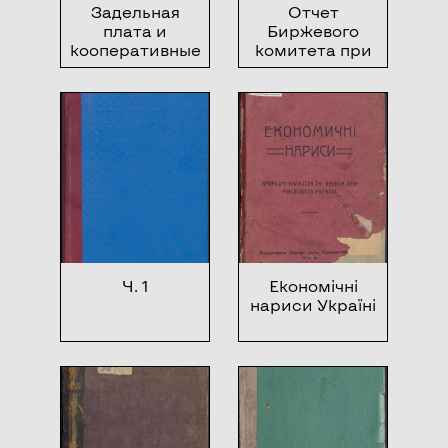
Задельная
Отчет
плата и
Биржевого
кооперативные
комитета при
ассоциации
Херсонской
бирже за 1911 и
1912 годы
Ч. 1
Економічні
нариси Україні