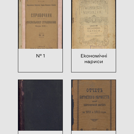
№ 1
Економічні
нариси