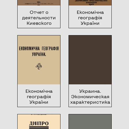
Отчет о
Економічна
деятельности
географія
Киевского
України
славянского
благотворительного
общества за
1882 год
Економічна
Украина.
географія
Экономическая
України
характеристика