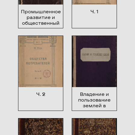
Промышленное
Ч. 1
развитие и
общественный
строй
Ч. 2
Владение и
пользование
землей в
различных
странах