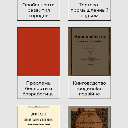
Особенности
Торгово-
развития
промышленный
городов
подъем
Украины
Германии
Проблемы
Книговодство
бедности и
поодиноке і
безработицы
подвійне