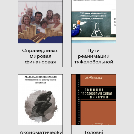
Справедливая
Пути
мировая
реанимации
финансовая
тяжелобольной
архитектура,
либеральной
как результат
экономики
системной
формализации
и решения
важнейших
проблемных
задач в
мировой
экономике
Аксиоматические
Головні