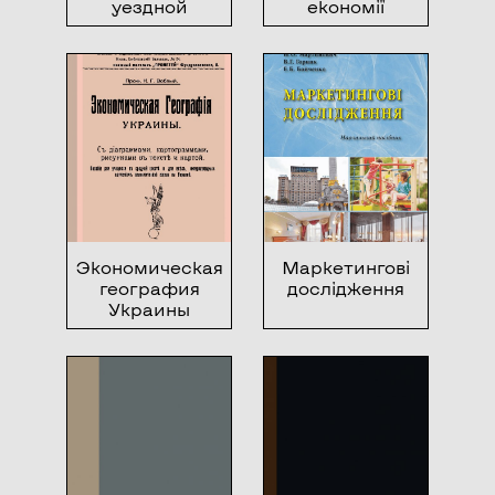
уездной
економії
земской управы
по
экономическим
мероприятиям
и кассе мелкого
кредита с
приложением и
постановления
по ним
земского
собрания
Экономическая
Маркетингові
география
дослідження
Украины