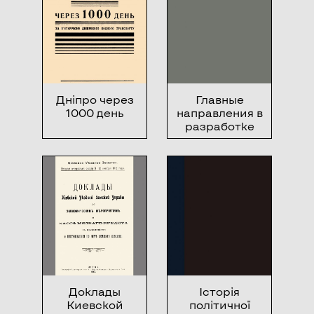
Дніпро через
Главные
1000 день
направления в
разработке
теории
заработной
платы
Доклады
Історія
Киевской
політичної