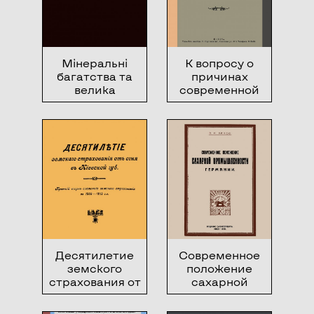
Мінеральні
К вопросу о
багатства та
причинах
велика
современной
промисловість
дороговизны
України
Десятилетие
Современное
земского
положение
страхования от
сахарной
огня в Киевской
промышленности
губернии
Германии