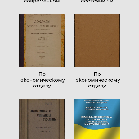
современном
состоянии и
обществе
движении
капиталов
Черкасского
Уездного
Земства за
1912-й год
По
По
экономическому
экономическому
отделу
отделу