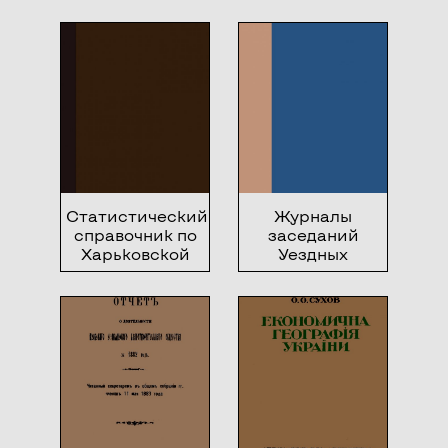
Киевского
против
губернского
бедности
комитета по
делам земского
хозяйства 1906
года
Статистический
Журналы
справочник по
заседаний
Харьковской
Уездных
губернии
Комитетов по
делам земского
хозяйства
Киевской
губернии, 1904
г.