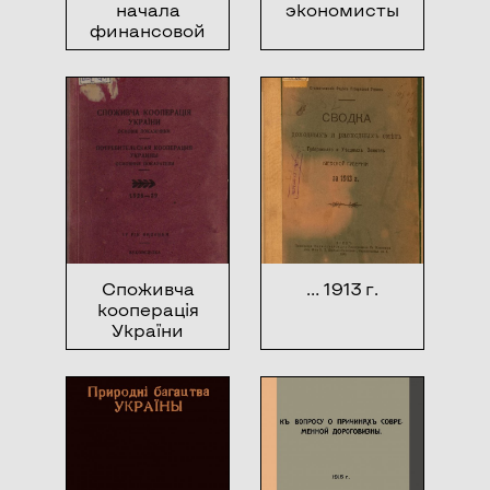
начала
экономисты
финансовой
науки
Споживча
… 1913 г.
кооперація
України