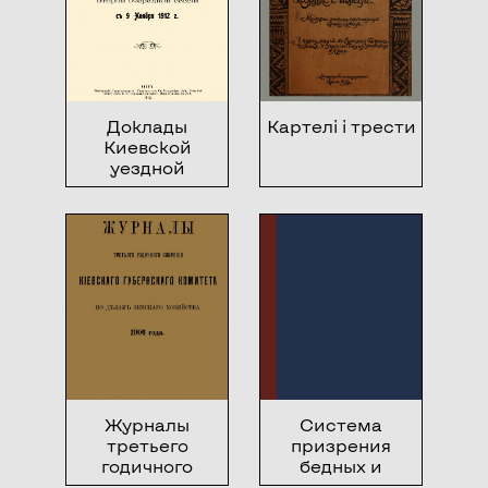
Доклады
Картелі і трести
Киевской
уездной
земской управы
Киевскому
уездному
земскому
собранию
Второй
очередной
сессии с 9
ноября 1912
года
Журналы
Система
третьего
призрения
годичного
бедных и
собрания
мероприятия