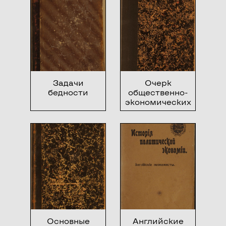
Задачи
Очерк
бедности
общественно-
экономических
учений с
древнейших
времен до
второй
половины XIX
века
Основные
Английские