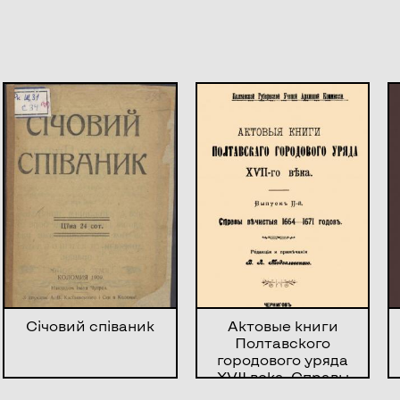
Січовий співаник
Актовые книги
Полтавского
городового уряда
XVII века. Справы
вечистые 1664-