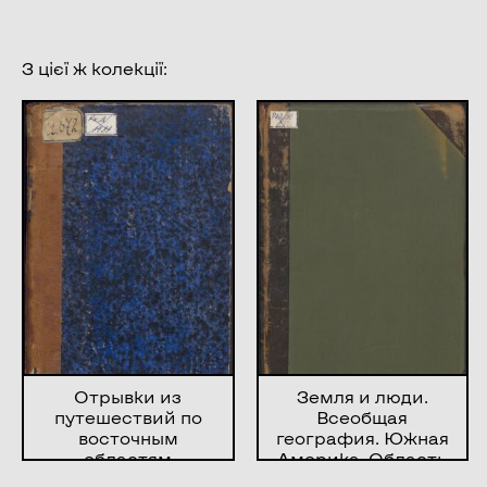
З цієї ж колекції:
Отрывки из
Земля и люди.
путешествий по
Всеобщая
восточным
география. Южная
областям
Америка. Область
Европейской
Андов