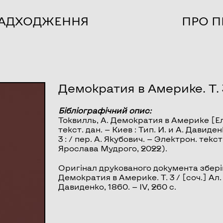
НАДХОДЖЕННЯ
ПРО П
Демократия в Америке. Т. 
Бібліографічний опис:
Токвилль, А.
Демократия в Америке
[Ел
текст. дан. — Киев : Тип. И. и А. Давиде
3 : / пер. А. Якубович. — Электрон. текст
Ярослава Мудрого, 2022).
Оригінал друкованого документа зберіг
Демократия в Америке. Т. 3 / [соч.] Ал. Т
Давиденко, 1860. — IV, 260 с.