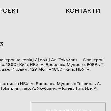
РОЕКТ
КОНТАКТИ
3
ектронна копія] / [соч.] Ал. Токвилля. — Электрон.
нко, 1860 (Київ: НБУ ім. Ярослава Мудрого, 2022). Т.
. дан. (1 файл : 129 Мб). — 1860 (Київ: НБУ ім.
ається в НБУ ім. Ярослава Мудрого: Токвилль А.
оквилля ; пер. А. Якубович. — Киев : Тип. И. и А.