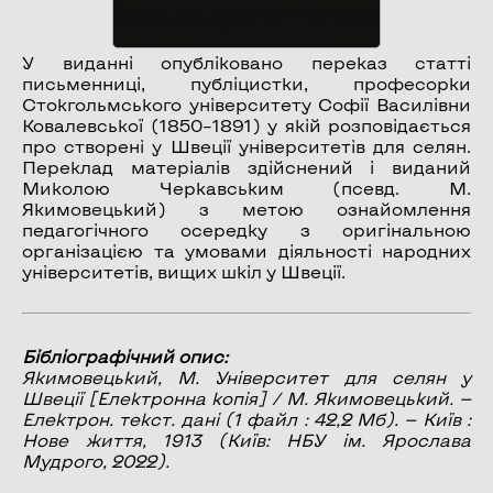
У виданні опубліковано переказ статті
письменниці, публіцистки, професорки
Стокгольмського університету Софії Василівни
Ковалевської (1850–1891) у якій розповідається
про створені у Швеції університетів для селян.
Переклад матеріалів здійснений і виданий
Миколою Черкавським (псевд. М.
Якимовецький) з метою ознайомлення
педагогічного осередку з оригінальною
організацією та умовами діяльності народних
університетів, вищих шкіл у Швеції.
Бібліографічний опис:
Якимовецький, М.
Університет для селян у
Швеції
[Електронна копія] / М. Якимовецький. —
Електрон. текст. дані (1 файл : 42,2 Мб). — Київ :
Нове життя, 1913 (Київ: НБУ ім. Ярослава
Мудрого, 2022).