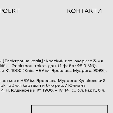
РОЕКТ
КОНТАКТИ
ы
[Електронна копія] : краткий ист. очерк : с 3-мя
й. — Электрон. текст. дан. (1 файл : 28,9 Мб). —
 и Кº, 1906 (Київ: НБУ ім. Ярослава Мудрого, 2022).
гається в НБУ ім. Ярослава Мудрого: Кулаковский
рк : с 3-мя картами и 6-ю рис. / Юлианъ
 Н. Кушнерев и Кº, 1906. — IV, 141 с., 3 л. карт., 6 л.