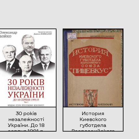
30 років
История
незалежності
Киевского
України. До 18
губотдела
серпня 1991 р.
Всероссийского
союза ”Пищевкус”