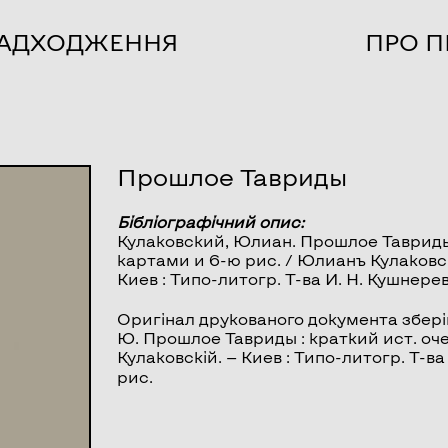
НАДХОДЖЕННЯ
ПРО П
Прошлое Тавриды
Бібліографічний опис:
Кулаковский, Юлиан.
Прошлое Таврид
картами и 6-ю рис. / Юлианъ Кулаковскі
Киев : Типо-литогр. Т-ва И. Н. Кушнерев
Оригінал друкованого документа збері
Ю. Прошлое Тавриды : краткий ист. оче
Кулаковскій. — Киев : Типо-литогр. Т-ва И.
рис.