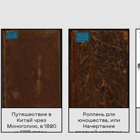
Путешествие в
Роллень для
Китай чрез
юношества, или
Моноголию, в 1820
Начертание
и 1821 годах.
древней истории.
Пребывание в
Продолжение