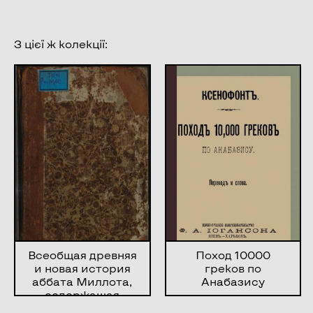
З цієї ж колекції:
Всеобщая древняя
Поход 10000
и новая история
греков по
аббата Миллота,
Анабазису
содержащая
повествование о