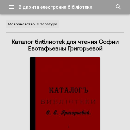
Відкрита електронна бібіліотека
Мовознавство. Література
Каталог библиотек для чтения Софии
Евстафьевны Григорьевой