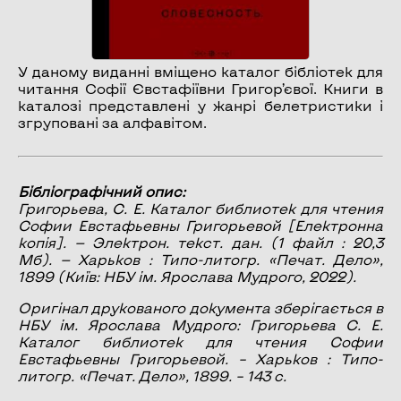
У даному виданні вміщено каталог бібліотек для
читання Софії Євстафіївни Григор’євої. Книги в
каталозі представлені у жанрі белетристики і
згруповані за алфавітом.
Бібліографічний опис:
Григорьева, С. Е.
Каталог библиотек для чтения
Софии Евстафьевны Григорьевой
[Електронна
копія]. — Электрон. текст. дан. (1 файл : 20,3
Мб). — Харьков : Типо-литогр. «Печат. Дело»,
1899 (Київ: НБУ ім. Ярослава Мудрого, 2022).
Оригінал друкованого документа зберігається в
НБУ ім. Ярослава Мудрого: Григорьева С. Е.
Каталог библиотек для чтения Софии
Евстафьевны Григорьевой. – Харьков : Типо-
литогр. «Печат. Дело», 1899. – 143 с.