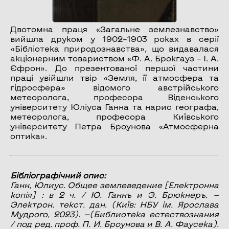
Двотомна праця «Загальне землезнавство»
вийшла друком у 1902–1903 роках в серії
«Бібліотека природознавства», що видавалася
акціонерним товариством «Ф. А. Брокгауз – І. А.
Єфрон». До презентованої першої частини
праці увійшли твір «Земля, її атмосфера та
гідросфера» відомого австрійського
метеоролога, професора Віденського
університету Юліуса Ганна та нарис географа,
метеоролога, професора Київського
університету Петра Броунова «Атмосферна
оптика».
Бібліографічний опис:
Ганн, Юлиус.
Общее землеведение
[Електронна
копія] : в 2 ч. / Ю. Ганнъ и Э. Брюкнеръ. —
Электрон. текст. дан. (Київ: НБУ ім. Ярослава
Мудрого, 2023). —(Библиотека естествознания
/ под ред. проф. П. И. Броунова и В. А. Фаусека).