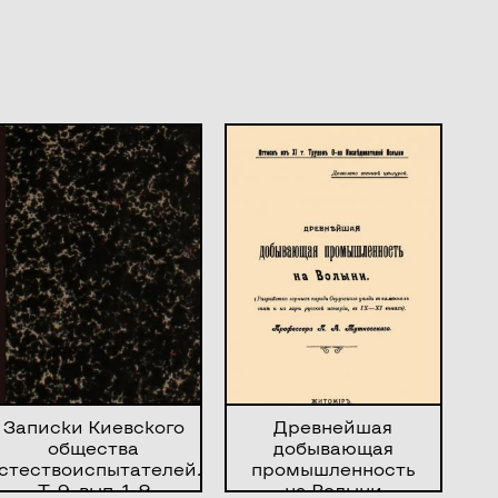
Записки Киевского
Древнейшая
общества
добывающая
стествоиспытателей.
промышленность
Т. 9, вып. 1, 2
на Волыни