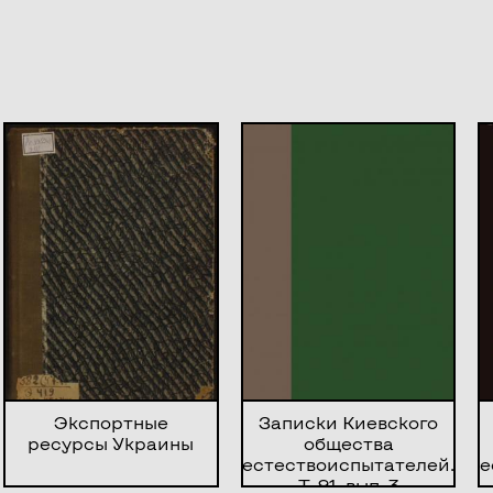
Экспортные
Записки Киевского
ресурсы Украины
общества
естествоиспытателей.
е
Т. 21, вып. 3