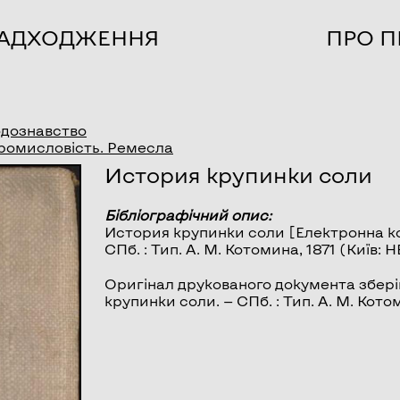
НАДХОДЖЕННЯ
ПРО П
дознавство
ромисловість. Ремесла
История крупинки соли
Бібліографічний опис:
История крупинки соли
[Електронна коп
СПб. : Тип. А. М. Котомина, 1871 (Київ:
Оригінал друкованого документа збері
крупинки соли. — СПб. : Тип. А. М. Котомина