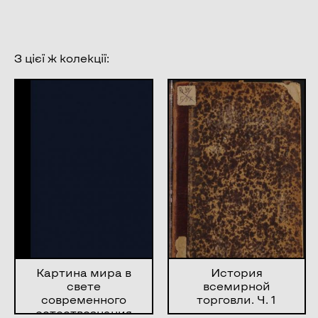
З цієї ж колекції:
Картина мира в
История
свете
всемирной
современного
торговли. Ч. 1
естествознания