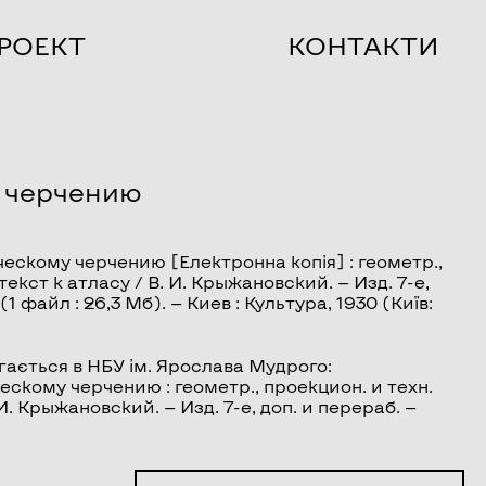
РОЕКТ
КОНТАКТИ
у черчению
ческому черчению
[Електронна копія] : геометр.,
текст к атласу / В. И. Крыжановский. — Изд. 7-е,
(1 файл : 26,3 Мб). — Киев : Культура, 1930 (Київ:
гається в НБУ ім. Ярослава Мудрого:
скому черчению : геометр., проекцион. и техн.
 И. Крыжановский. — Изд. 7-е, доп. и перераб. —