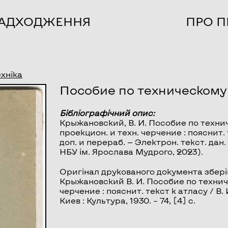
НАДХОДЖЕННЯ
ПРО П
ехніка
Пособие по техническом
Бібліографічний опис:
Крыжановский, В. И.
Пособие по техни
проекцион. и техн. черчение : пояснит. 
доп. и перераб. — Электрон. текст. дан. 
НБУ ім. Ярослава Мудрого, 2023).
Оригінал друкованого документа збері
Крыжановский В. И. Пособие по техниче
черчение : пояснит. текст к атласу / В.
Киев : Культура, 1930. – 74, [4] с.