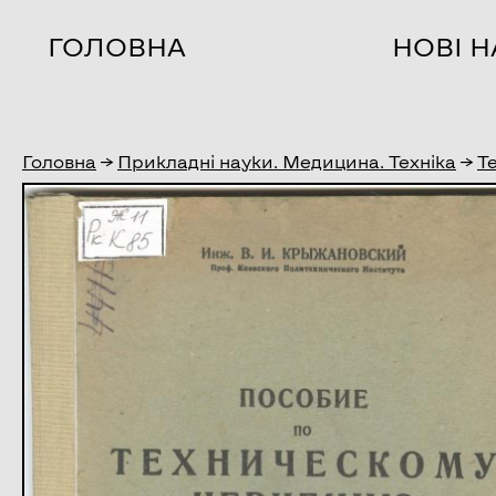
ГОЛОВНА
НОВІ 
Головна
→
Прикладні науки. Медицина. Техніка
→
Т