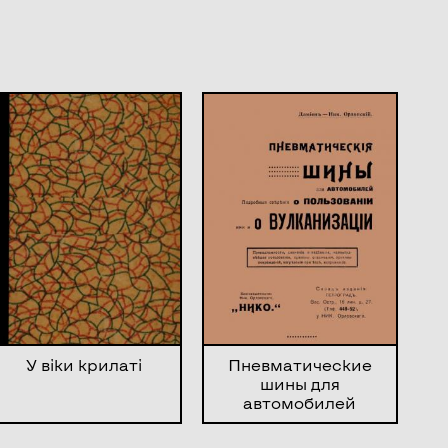
У віки крилаті
Пневматические
шины для
автомобилей