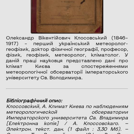
Олександр Вікентійович Клосовський (1846–
1917) – перший український метеоролог-
геофізик, доктор фізичної географії, професор,
фізик, геофізик, метеоролог, кліматолог. У
даній праці науковця представлено дані про
клімат Києва за спостереженнями
метеорологічної обсерваторії імператорського
університету Св. Володимира.
Бібліографічний опис:
Клоссовский, А.
Климат Киева по наблюдениям
метеорологической обсерватории
Императорского университета Св. Владимира
[Електронна копія] / А. Клоссовскаго. —
Электрон. текст. дан. (1 файл : 3,30 Мб). —