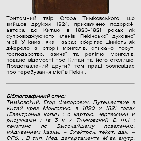
Тритомний твір Єгора Тимковського, що
вийшов друком 1824, присвячено подорожі
автора до Китаю в 1820–1821 роках як
супроводжуючого членів Пекінської духовної
місії. У книзі, яка і зараз зберігає цінність як
джерело з історії монголів, описано побут,
господарство, звичаї та релігію монголів,
подано відомості про Китай та його столицю.
Представлений другий том праці розповідає
про перебування місії в Пекіні.
Бібліографічний опис:
Тимковский, Егор Федорович.
Путешествие в
Китай чрез Монголию, в 1820 и 1821 годах
[Електронна копія] : с картою, чертежами и
рисунками : [в 3 ч. / Тимковский Е. Ф.] ;
печатано по Высочайшему повелению,
иждивением казны. — Электрон. текст. дан. —
СПб. : В тип. Мед. департамента М-ва внутр.