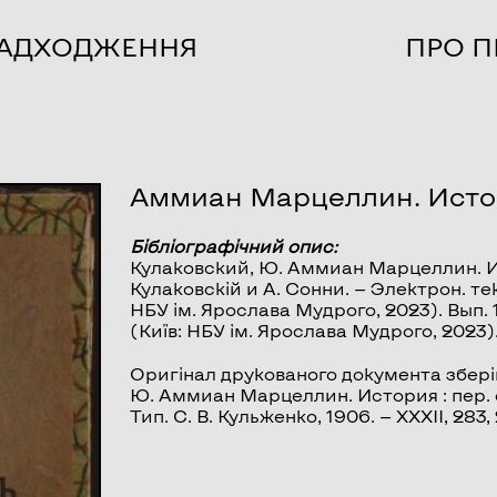
НАДХОДЖЕННЯ
ПРО П
Аммиан Марцеллин. Истор
Бібліографічний опис:
Кулаковский, Ю.
Аммиан Марцеллин. 
Кулаковскій и А. Сонни. — Электрон. текс
НБУ ім. Ярослава Мудрого, 2023). Вып. 1 
(Київ: НБУ ім. Ярослава Мудрого, 2023)
Оригінал друкованого документа збері
Ю. Аммиан Марцеллин. История : пер. с 
Тип. С. В. Кульженко, 1906. — XXXII, 283, 2 