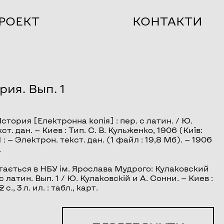
РОЕКТ
КОНТАКТИ
ия. Вып. 1
История
[Електронна копія] : пер. с латин. / Ю.
т. дан. — Киев : Тип. С. В. Кульженко, 1906 (Київ:
: — Электрон. текст. дан. (1 файл : 19,8 Мб). — 1906
.
гається в НБУ ім. Ярослава Мудрого: Кулаковский
латин. Вып. 1 / Ю. Кулаковскій и А. Сонни. — Киев :
с., 3 л. ил. : табл., карт.