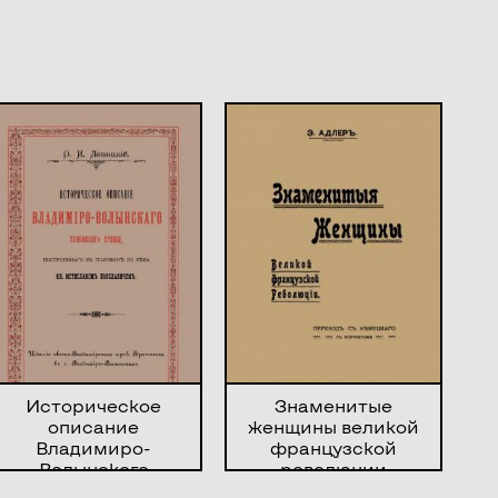
Историческое
Знаменитые
описание
женщины великой
Владимиро-
французской
Волынского
революции
Успенского храма,