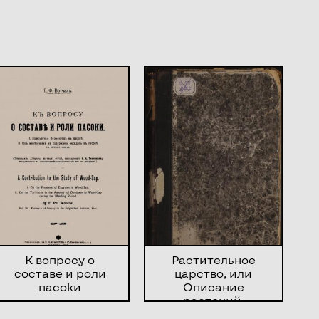
К вопросу о
Растительное
составе и роли
царство, или
пасоки
Описание
растений,
расположенных по