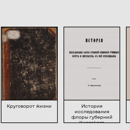
Круговорот жизни
История
исследования
флоры губерний
Киевского
учебного округа и