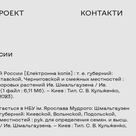
РОЕКТ
КОНТАКТИ
сии
й России
[Електронна копія] : т. е. губерний:
лтавской, Черниговской и смежных местностей :
споровых растений Ив. Шмальгаузена / Ив.
 файл : 6,11 Мб). — Киев : Тип. С. В. Кульженко,
2023).
гається в НБУ ім. Ярослава Мудрого: Шмальгаузен
 губерний: Киевской, Волынской, Подольской,
естностей : рук. для определения семян. и высш.
Ив. Шмальгаузена. — Киев : Тип. С. В. Кульженко,