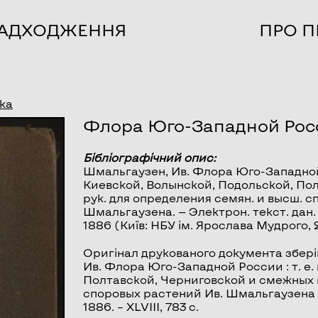
НАДХОДЖЕННЯ
ПРО П
ка
Флора Юго-Западной Рос
Бібліографічний опис:
Шмальгаузен, Ив.
Флора Юго-Западно
Киевской, Волынской, Подольской, По
рук. для определения семян. и высш. 
Шмальгаузена. — Электрон. текст. дан. (1
1886 (Київ: НБУ ім. Ярослава Мудрого, 
Оригінал друкованого документа збері
Ив. Флора Юго-Западной России : т. е.
Полтавской, Черниговской и смежных м
споровых растений Ив. Шмальгаузена / 
1886. – XLVIII, 783 с.