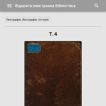
Відкрита електронна бібіліотека
Географія. Біографія. Історія
Т. 4