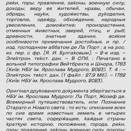
реки, горы; правление, законы, военную силу,
доходы; веру ея жителей, нравы, обычаи,
обряды, науки, художествы, рукоделия,
торговлю, одежду, обхождение, народныя
увеселения, доможитие; произрастения,
отменных животных, зверей, птиц, и рыб;
древности, знатные здании, всякия
особливости примечания достойныя, и пр. /
изд. господином аббатом де Ла Порт ; а на рос.
яз. пер. с фр. [Я. И. Булгаковым]. — 2-е изд. —
Электрон. текст. дан. — В СПб. : Печатано в
вольной типографии Вейтбрехта и Шнора, 1783
(Київ: НБУ ім. Ярослава Мудрого, 2023). Т. 4 : —
Электрон. текст. дан. (1 файл : 27,9 Мб). — 1782
(Київ: НБУ ім. Ярослава Мудрого, 2023).
Оригінал друкованого документа зберігається в
НБУ ім. Ярослава Мудрого: Ла Порт, Жозеф де.
Всемирный путешествователь, или Познание
Стараго и Новаго света : то есть: описание всех
по сие время известных земель в четырех
частях света, содержащее, каждыя страны
краткую историю, положение, города, реки,
горы; правление, законы, военную силу, доходы;