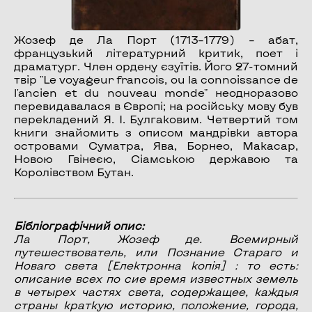
Жозеф де Ла Порт (1713–1779) – абат,
французький літературний критик, поет і
драматург. Член ордену єзуїтів. Його 27-томний
твір "Le voyageur francois, ou la connoissance de
l'ancien et du nouveau monde" неодноразово
перевидавалася в Європі; на російську мову був
перекладений Я. І. Булгаковим. Четвертий том
книги знайомить з описом мандрівки автора
островами Суматра, Ява, Борнео, Макасар,
Новою Гвінеєю, Сіамською державою та
Королівством Бутан.
Бібліографічний опис:
Ла Порт, Жозеф де.
Всемирный
путешествователь, или Познание Стараго и
Новаго света
[Електронна копія] : то есть:
описание всех по сие время известных земель
в четырех частях света, содержащее, каждыя
страны краткую историю, положение, города,