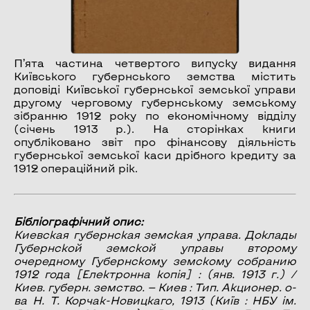
П’ята частина четвертого випуску видання
Київського губернського земства містить
доповіді Київської губернської земської управи
другому черговому губернському земському
зібранню 1912 року по економічному відділу
(січень 1913 р.). На сторінках книги
опубліковано звіт про фінансову діяльність
губернської земської каси дрібного кредиту за
1912 операційний рік.
Бібліографічний опис:
Киевская губернская земская управа.
Доклады
Губернской земской управы второму
очередному Губернскому земскому собранию
1912 года
[Електронна копія] : (янв. 1913 г.) /
Киев. губерн. земство. — Киев : Тип. Акционер. о-
ва Н. Т. Корчак-Новицкаго, 1913 (Київ : НБУ ім.