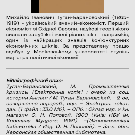
Михайло Іванович Туган-Барановський (1865–
1919) – український вчений-економіст. Перший
економіст зі Східної Європи, наукові теорії якого
визнали зарубіжні вчені різних шкіл і напрямків;
один із найкращих знавців кон’юнктурних
економічних циклів. За представлену працю
здобув у Московському університеті ступінь
маґістра політичної економії.
Бібліографічний опис:
Туган-Барановский, М.
Промышленные
кризисы
[Електронна копія] : очерк из соц.
истории Англии / М. Туган-Барановский. — 2-ое,
совершенно перераб., изд. — Электрон. текст.
дан. (1 файл : 33,0 Мб). — СПб. : Склад изд. и кн.
магазин О. Н. Поповой, 1900 (Київ: НБУ ім.
Ярослава Мудрого, 2021). —(Экономическая
библиотека / Изд. О. Н. Поповой). — Загл. обл.:
Херсонская общественная библиотека.