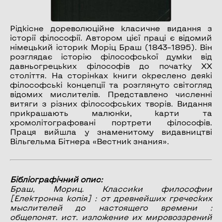
Рідкісне дореволюційне класичне видання з
історії філософії. Автором цієї праці є відомий
німецький історик Моріц Браш (1843–1895). Він
розглядає історію філософської думки від
давньогрецьких філософів до початку XX
століття. На сторінках книги окреслено деякі
філософські концепції та розглянуто світогляд
відомих мислителів. Представлено численні
витяги з різних філософських творів. Видання
прикрашають малюнки, карти та
хромолітографовані портрети філософів.
Праця вийшла у знаменитому видавництві
Вільгельма Бітнера «Вестник знания».
Бібліографічний опис:
Браш, Мориц.
Классики философии
[Електронна копія] : от древнейших греческих
мыслителей до настоящего времени :
общепонят. ист. изложение их мировоззрений