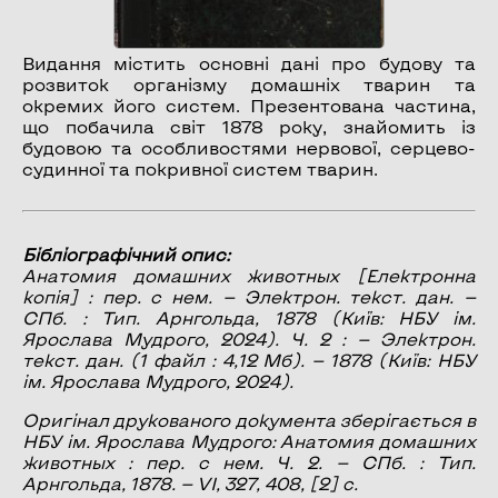
Видання містить основні дані про будову та
розвиток організму домашніх тварин та
окремих його систем. Презентована частина,
що побачила світ 1878 року, знайомить із
будовою та особливостями нервової, серцево-
судинної та покривної систем тварин.
Бібліографічний опис:
Анатомия домашних животных
[Електронна
копія] : пер. с нем. — Электрон. текст. дан. —
СПб. : Тип. Арнгольда, 1878 (Київ: НБУ ім.
Ярослава Мудрого, 2024). Ч. 2 : — Электрон.
текст. дан. (1 файл : 4,12 Мб). — 1878 (Київ: НБУ
ім. Ярослава Мудрого, 2024).
Оригінал друкованого документа зберігається в
НБУ ім. Ярослава Мудрого: Анатомия домашних
животных : пер. с нем. Ч. 2. — СПб. : Тип.
Арнгольда, 1878. — VI, 327, 408, [2] с.