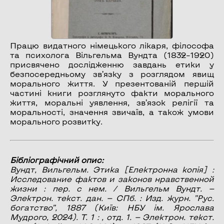
Працю видатного німецького лікаря, філософа
та психолога Вільгельма Вундта (1832–1920)
присвячено дослідженню завдань етики у
безпосередньому зв’язку з розглядом явищ
морального життя. У презентованій першій
частині книги розглянуто факти морального
життя, моральні уявлення, зв’язок релігії та
моральності, значення звичаїв, а також умови
морального розвитку.
Бібліографічний опис:
Вундт, Вильгельм.
Этика
[Електронна копія] :
Исследование фактов и законов нравственной
жизни : пер. с нем. / Вильгельм Вундт. —
Электрон. текст. дан. — СПб. : Изд. журн. ”Рус.
богатство”, 1887 (Київ: НБУ ім. Ярослава
Мудрого, 2024). Т. 1 : , отд. 1. — Электрон. текст.