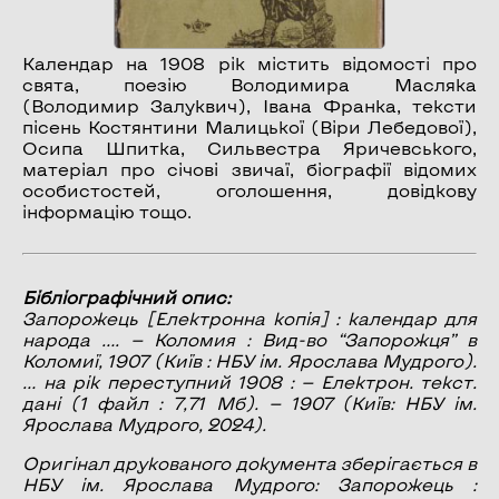
Календар на 1908 рік містить відомості про
свята, поезію Володимира Масляка
(Володимир Залуквич), Івана Франка, тексти
пісень Костянтини Малицької (Віри Лебедової),
Осипа Шпитка, Сильвестра Яричевського,
матеріал про січові звичаї, біографії відомих
особистостей, оголошення, довідкову
інформацію тощо.
Бібліографічний опис:
Запорожець
[Електронна копія] : календар для
народа …. — Коломия : Вид-во “Запорожця” в
Коломиї, 1907 (Київ : НБУ ім. Ярослава Мудрого).
… на рік переступний 1908 : — Електрон. текст.
дані (1 файл : 7,71 Мб). — 1907 (Київ: НБУ ім.
Ярослава Мудрого, 2024).
Оригінал друкованого документа зберігається в
НБУ ім. Ярослава Мудрого: Запорожець :