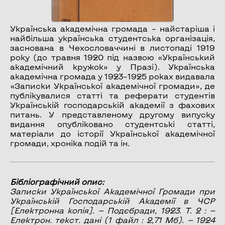
Українська академічна громада – найстаріша і
найбільша українська студентська організація,
заснована в Чехословаччині в листопаді 1919
року (до травня 1920 під назвою «Український
академічний кружок» у Празі). Українська
академічна громада у 1923–1925 роках видавала
«Записки Української академічної громади», де
публікувалися статті та реферати студентів
Українській господарській академії з фахових
питань. У представленому другому випуску
видання опубліковано студентські статті,
матеріали до історії Української академічної
громади, хроніка подій та ін.
Бібліографічний опис:
Записки Української Академічної Громади при
Українській Господарській Академії в ЧСР
[Електронна копія]. — Подєбради, 1923. Т. 2 : —
Електрон. текст. дані (1 файл : 2,71 Мб). — 1924