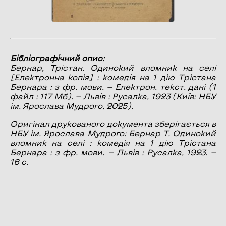
Бібліографічний опис:
Бернар, Трістан.
Одинокий вломник на селі
[Електронна копія] : комедія на 1 дію Тpістана
Беpнаpа : з фр. мови. — Електрон. текст. дані (1
файл : 117 Мб). — Львів : Русалка, 1923 (Київ: НБУ
ім. Ярослава Мудрого, 2025).
Оригінал друкованого документа зберігається в
НБУ ім. Ярослава Мудрого: Бернар Т. Одинокий
вломник на селі : комедія на 1 дію Тpістана
Беpнаpа : з фp. мови. — Львів : Русалка, 1923. —
16 с.