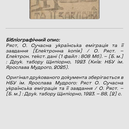
Бібліографічний опис:
Ряст, О.
Сучасна українська еміграція та її
завдання
[Електронна копія] / О. Ряст. —
Електрон. текст. дані (1 файл : 808 Мб). — [Б. м.]
: Друк. табору Щипіорно, 1923 (Київ: НБУ ім.
Ярослава Мудрого, 2025).
Оригінал друкованого документа зберігається в
НБУ ім. Ярослава Мудрого: Ряст О. Сучасна
українська еміграція та її завдання / О. Ряст. —
[Б. м.] : Друк. табору Щипіорно, 1923. — 88, [2] с.