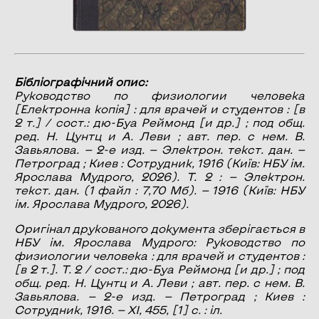
Бібліографічний опис:
Руководство по физиологии человека
[Електронна копія] : для врачей и студентов : [в
2 т.] / сост.: дю-Буа Реймонд [и др.] ; под общ.
ред. Н. Цунтц и А. Леви ; авт. пер. с нем. В.
Завьялова. — 2-е изд. — Электрон. текст. дан. —
Петроград ; Киев : Сотрудник, 1916 (Київ: НБУ ім.
Ярослава Мудрого, 2026). Т. 2 : — Электрон.
текст. дан. (1 файл : 7,70 Мб). — 1916 (Київ: НБУ
ім. Ярослава Мудрого, 2026).
Оригінал друкованого документа зберігається в
НБУ ім. Ярослава Мудрого: Руководство по
физиологии человека : для врачей и студентов :
[в 2 т.]. Т. 2 / сост.: дю-Буа Реймонд [и др.] ; под
общ. ред. Н. Цунтц и А. Леви ; авт. пер. с нем. В.
Завьялова. — 2-е изд. — Петроград ; Киев :
Сотрудник, 1916. — XI, 455, [1] с. : іл.