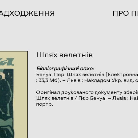
НАДХОДЖЕННЯ
ПРО П
Шлях велетнів
Бібліографічний опис:
Бенуа, Пєр.
Шлях велетнів
[Електронна 
: 33,3 Мб). — Львів : Накладом Укр. вид.
Оригінал друкованого документу зберіг
Шлях велетнів / Пєр Бенуа. — Львів : Накл
портр.