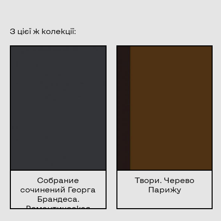
З цієї ж колекції:
Собрание
Твори. Черево
сочинений Георга
Парижу
Брандеса.
Романтическая
школа во Франции