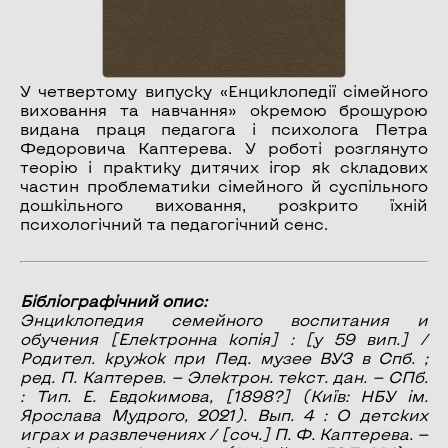
У четвертому випуску «Енциклопедії сімейного
виховання та навчання» окремою брошурою
видана праця педагога і психолога Петра
Федоровича Каптерева. У роботі розглянуто
теорію і практику дитячих ігор як складових
частин проблематики сімейного й суспільного
дошкільного виховання, розкрито їхній
психологічний та педагогічний сенс.
Бібліографічний опис:
Энциклопедия семейного воспитания и
обучения
[Електронна копія] : [у 59 вип.] /
Родител. кружок при Пед. музее ВУЗ в Спб. ;
ред. П. Каптерев. — Электрон. текст. дан. — СПб.
: Тип. Е. Евдокимова, [1898?] (Київ: НБУ ім.
Ярослава Мудрого, 2021). Вып. 4 :
О детских
играх и развлечениях
/ [соч.] П. Ф. Каптерева. —