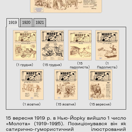
1919
1920
1921
(15
(1
(1 грудня)
(15 грудня)
падолиста)
Падолиста)
(1 жовтня)
(15 жовтня)
(15 вересня)
15 вересня 1919 р. в Нью-Йорку вийшло 1 число
«Молота» (1919–1925). Позиціонувався він як
сатирично-гумористичний ілюстрований