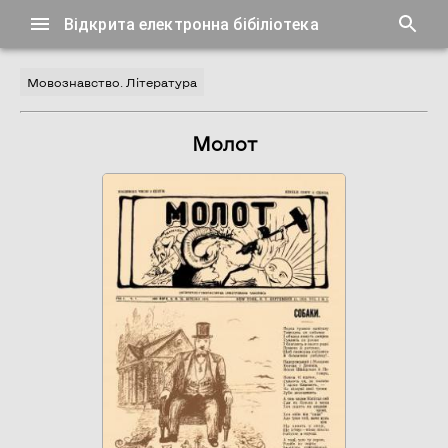
Відкрита електронна бібіліотека
Мовознавство. Література
Молот