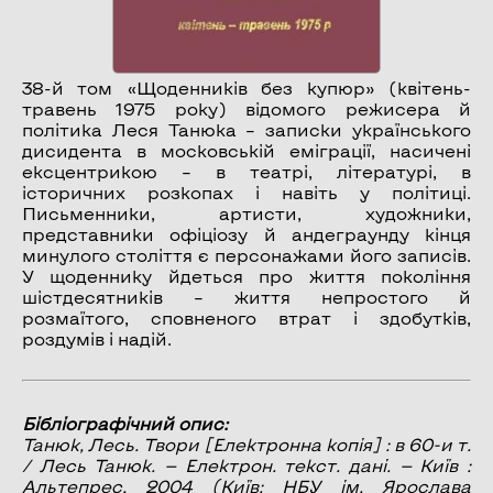
38-й том «Щоденників без купюр» (квітень-
травень 1975 року) відомого режисера й
політика Леся Танюка – записки українського
дисидента в московській еміграції, насичені
ексцентрикою – в театрі, літературі, в
історичних розкопах і навіть у політиці.
Письменники, артисти, художники,
представники офіціозу й андеграунду кінця
минулого століття є персонажами його записів.
У щоденнику йдеться про життя покоління
шістдесятників – життя непростого й
розмаїтого, сповненого втрат і здобутків,
роздумів і надій.
Бібліографічний опис:
Танюк, Лесь.
Твори
[Електронна копія] : в 60-и т.
/ Лесь Танюк. — Електрон. текст. дані. — Київ :
Альтепрес, 2004 (Київ: НБУ ім. Ярослава