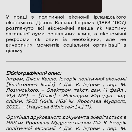
У праці з політичної економії ірландського
економіста Джона-Кельса Інгрема (1823–1907)
розглянуто всі економічні явища як частину
загальної суми соціальних явищ, а економічні
реформи як один із необхідних, але не
вичерпних моментів соціальної організації в
цілому.
Бібліографічний опис:
Інгрем, Джон Келлс.
Історія політичної економії
[Електронна копія] / Дж. К. Інґрем ; пер. М.
Лозинського. — Электрон. текст. дан. (1 файл :
21,3 Мб). — [Львів] : Накладом Укр.-рус. вид.
спілки, 1903 (Київ: НБУ ім. Ярослава Мудрого,
2022). —(Наукова бібліотек; [ч.] 11).
Оригінал друкованого документа зберігається в
НБУ ім. Ярослава Мудрого: Інгрем Дж. К. Історія
політичної економії / Дж. К. Інґрем ; пер. М.