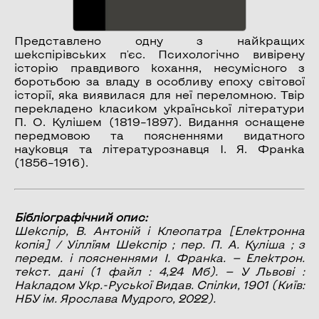
Представлено одну з найкращих
шекспірівських п'єс. Психологічно вивірену
історію правдивого кохання, несумісного з
боротьбою за владу в особливу епоху світової
історії, яка виявилася для неї переломною. Твір
перекладено класиком української літератури
П. О. Кулішем (1819–1897). Видання оснащене
передмовою та поясненнями видатного
науковця та літературознавця І. Я. Франка
(1856–1916).
Бібліографічний опис:
Шекспір, В.
Антоній і Клеопатра
[Електронна
копія] / Уіллїям Шекспір ; пер. П. А. Куліша ; з
передм. і поясненнями І. Франка. — Електрон.
текст. дані (1 файл : 4,24 Мб). — У Львові :
Накладом Укр.-Руської Видав. Спілки, 1901 (Київ:
НБУ ім. Ярослава Мудрого, 2022).