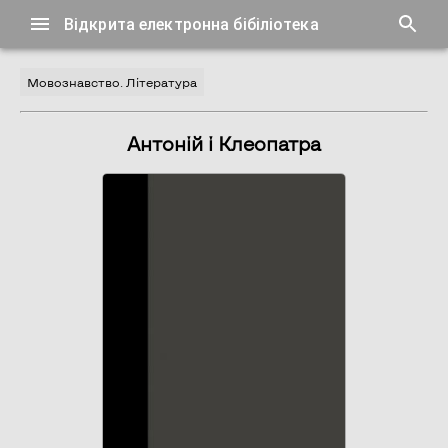
Відкрита електронна бібіліотека
Мовознавство. Література
Антоній і Клеопатра