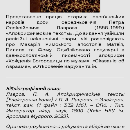
Представлено працю історика слов'янських
народів доби середньовіччя Петра
Олексійовича Лаврова (1856–1929)
«Апокрифические тексты». До видання увійшли
релігійні неканонічні твори, які розповідають
про Макарія Римського, апостолів Матвія,
Пилипа та Фому. Опубліковано популярні в
давньослов'янській писемності апокрифи
«Хожденія Богородицы по мукам», «Сказаніе об
Аврааме», «Откровеніе Варуха» та ін.
Бібліографічний опис:
Лавров, П. А.
Апокрифические тексты
[Електронна копія] / П. А. Лавровъ. — Электрон.
текст. дан. (1 файл : 3,32 Мб). — СПб. : Тип.
Император. акад. наук, 1899 (Київ: НБУ ім.
Ярослава Мудрого, 2023).
Оригінал друкованого документа зберігається в