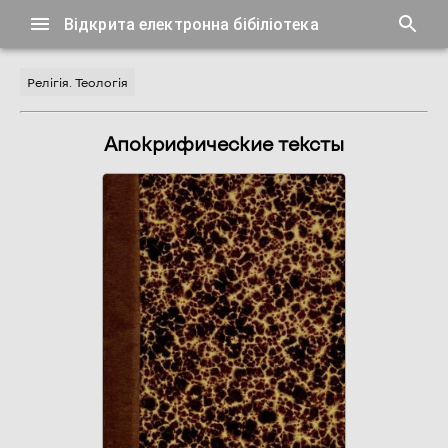
Відкрита електронна бібіліотека
Релігія. Теологія
Апокрифические тексты