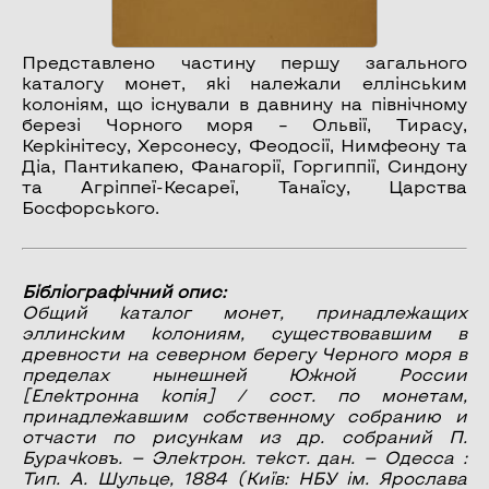
Представлено частину першу загального
каталогу монет, які належали еллінським
колоніям, що існували в давнину на північному
березі Чорного моря – Ольвії, Тирасу,
Керкінітесу, Херсонесу, Феодосії, Нимфеону та
Діа, Пантикапею, Фанагорії, Горгиппії, Синдону
та Агріппеї-Кесареї, Танаїсу, Царства
Босфорського.
Бібліографічний опис:
Общий каталог монет, принадлежащих
эллинским колониям, существовавшим в
древности на северном берегу Черного моря в
пределах нынешней Южной России
[Електронна копія] / сост. по монетам,
принадлежавшим собственному собранию и
отчасти по рисункам из др. собраний П.
Бурачковъ. — Электрон. текст. дан. — Одесса :
Тип. А. Шульце, 1884 (Київ: НБУ ім. Ярослава