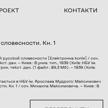
РОЕКТ
КОНТАКТИ
словесности. Кн. 1
й русской словесности
[Електронна копія] / соч.
 дан. — Киев : В унив. тип., 1839 (Київ: НБУ ім.
рон. текст. дан. (1 файл : 29,3 Мб). — 1839 (Київ:
гається в НБУ ім. Ярослава Мудрого: Максимович
и. Кн. 1 / соч. Михаила Максимовича. — Киев : В