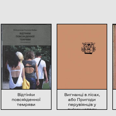
Відтінки
Вигнанці в лісах,
повсякденної
або Пригоди
темряви
перувіянців у
диких нетрях
Амазонки