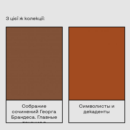
З цієї ж колекції:
Собрание
Символисты и
сочинений Георга
декаденты
Брандеса. Главные
течения в
литературе XIX