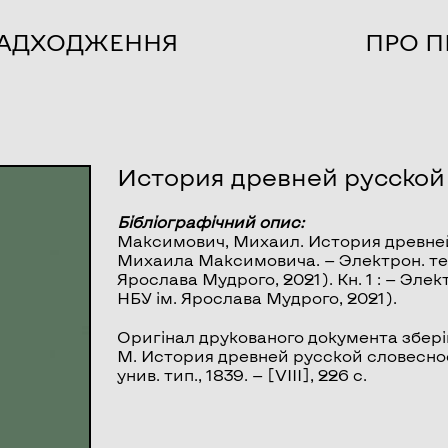
НАДХОДЖЕННЯ
ПРО П
История древней русской 
Бібліографічний опис:
Максимович, Михаил.
История древне
Михаила Максимовича. — Электрон. текст.
Ярослава Мудрого, 2021). Кн. 1 : — Элект
НБУ ім. Ярослава Мудрого, 2021).
Оригінал друкованого документа збері
М. История древней русской словесност
унив. тип., 1839. — [VIII], 226 с.