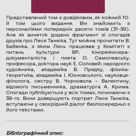
Представлений том є довідковим, як кожний 10-
й том цього видання. Він знайомить з
персоналіями попередніх десяти томів (31-39).
Але як виняток додано фрагмент зі спогадів
друзів про Леся Танюка. Тут можна прочитати В.
Бабенка, з яким Лесь працював у Комітеті з
питань культури ВР, кінорежисера-
документаліста і поета О. Самолевську,
професора, доктора наук Е. Соловей; народного
художника, академіка В. Прядку, фізика-
теоретика, академіка І. Юхновського, науковця-
філолога, сестру В. Чорновола – Валентину,
відомого письменника, драматурга А. Крима.
Спогади публікуються у всіх томах, починаючи з
38-го. Вони довершують портрет Леся Танюка,
вступаючи у своєрідний діалог безпосередньо з
його текстами.
Бібліографічний опис: