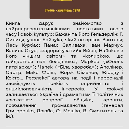
Книга дарує знайомство з
найрепрезентативнішими постатями свого
часу і своїх культур: Бажан та його Гельдерлін; Г.
Синиця, учень Бойчука, який не зрікся Вчителя;
Лесь Курбас; Панас Заливаха, Іван Марчук,
Василь Стус; «задерикуватий» Війон; Набоков з
його «іншим світом» та «колискою, що
гойдається над безоднею»; Маркес («Осень
патріарха»); Чапек («Біла хвороба»); Аполінер,
Сартр, Макс Фріш, Жорж Сіменон, Жіроду і
Кокто… Рефлексії автора на події і персоналії
засвідчують тонкість сприйняття і
енциклопедичність інтересів. У фокусі
залишається Україна і драматизм її політичних
«сюжетів»: репресії, обшуки, арешти,
позбавлення громадянства (генерал
Григоренко, Дзюба, О. Мешко, В. Смогитель та
ін.).